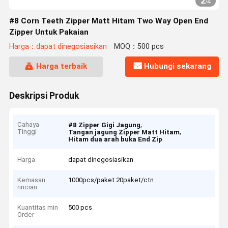
2
/
4
#8 Corn Teeth Zipper Matt Hitam Two Way Open End
Zipper Untuk Pakaian
Harga：dapat dinegosiasikan
MOQ：500 pcs
Harga terbaik
Hubungi sekarang
Deskripsi Produk
Cahaya
,
#8 Zipper Gigi Jagung
Tinggi
,
Tangan jagung Zipper Matt Hitam
Hitam dua arah buka End Zip
Harga
dapat dinegosiasikan
Kemasan
1000pcs/paket 20paket/ctn
rincian
Kuantitas min
500 pcs
Order