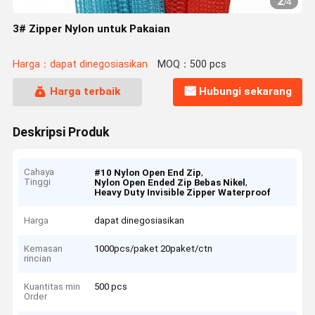
2
/
4
3# Zipper Nylon untuk Pakaian
Harga：dapat dinegosiasikan
MOQ：500 pcs
Harga terbaik
Hubungi sekarang
Deskripsi Produk
Cahaya
,
#10 Nylon Open End Zip
Tinggi
,
Nylon Open Ended Zip Bebas Nikel
Heavy Duty Invisible Zipper Waterproof
Harga
dapat dinegosiasikan
Kemasan
1000pcs/paket 20paket/ctn
rincian
Kuantitas min
500 pcs
Order