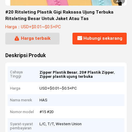
2
/
4
#20 Ritsleting Plastik Gigi Raksasa Ujung Terbuka
Ritsleting Besar Untuk Jaket Atau Tas
Harga：USD+$0.01~$0.5+PC
Harga terbaik
Hubungi sekarang
Deskripsi Produk
Cahaya
,
,
Zipper Plastik Besar
20# Plastik Zipper
Tinggi
Zipper plastik ujung terbuka
Harga
USD+$0.01~$0.5+PC
Nama merek
HAS
Nomor model
#15 #20
Syarat-syarat
L/C, T/T, Western Union
pembayaran