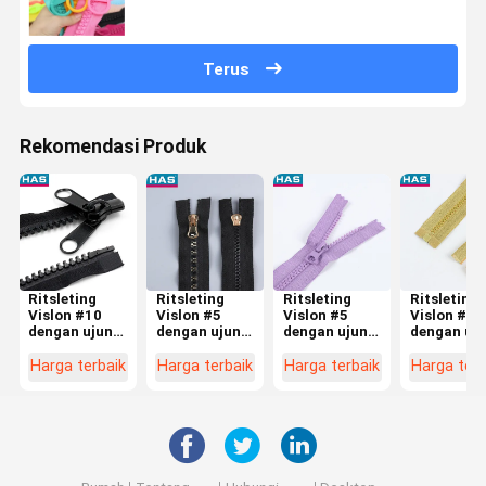
Terus
Rekomendasi Produk
Ritsleting
Ritsleting
Ritsleting
Ritsleting
Vislon #10
Vislon #5
Vislon #5
Vislon #5
dengan ujung
dengan ujung
dengan ujung
dengan uj
terbuka dan
terbuka dan
tertutup dan
terbuka da
dua sisi untuk
gigi berlapis
gigi benang
gigi karet
Harga terbaik
Harga terbaik
Harga terbaik
Harga terb
tenda atau
emas untuk
gigi berwarna
emas dan
kantong tidur
Koper atau
untuk Koper
perak khus
Tekstil
atau Saku
untuk Kope
Rumah