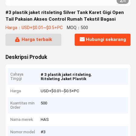
2
/
4
#3 plastik jaket ritsleting Silver Tank Karet Gigi Open
Tail Pakaian Akses Control Rumah Tekstil Bagasi
Harga：USD+$0.01~$0.5+PC
MOQ：500
Harga terbaik
Hubungi sekarang
Deskripsi Produk
Cahaya
,
# 3 plastik jaket ritsleting
Tinggi
Ritsleting Jaket Plastik
Harga
USD+$0.01~$0.5+PC
Kuantitas min
500
Order
Nama merek
HAS
Nomor model
#3