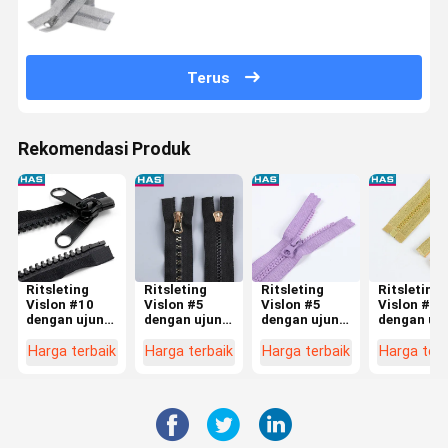
Tekstil Bagasi
Terus
Rekomendasi Produk
Ritsleting
Ritsleting
Ritsleting
Ritsleting
Vislon #10
Vislon #5
Vislon #5
Vislon #5
dengan ujung
dengan ujung
dengan ujung
dengan uj
terbuka dan
terbuka dan
tertutup dan
terbuka da
dua sisi untuk
gigi berlapis
gigi benang
gigi karet
Harga terbaik
Harga terbaik
Harga terbaik
Harga terb
tenda atau
emas untuk
gigi berwarna
emas dan
kantong tidur
Koper atau
untuk Koper
perak khus
Tekstil
atau Saku
untuk Kope
Rumah