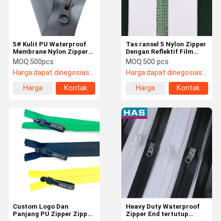
5# Kulit PU Waterproof
Tas ransel 5 Nylon Zipper
Membrane Nylon Zipper
Dengan Reflektif Film
untuk Jaket Pakaian
Waterproof Desain
MOQ:
500pcs
MOQ:
500 pcs
Harga:
dapat dinegosiasikan
Harga:
dapat dinegosiasikan
Harga
Kontak
Harga
Kontak
terbaik
terbaik
Rumah
Produk
Tampilan VR
Tentang Kita
Custom Logo Dan
Heavy Duty Waterproof
Panjang PU Zipper Zipper
Zipper End tertutup