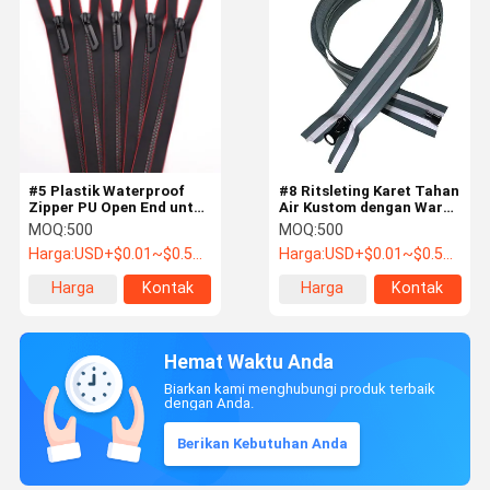
#5 Plastik Waterproof
#8 Ritsleting Karet Tahan
Zipper PU Open End untuk
Air Kustom dengan Warna
Pakaian atau Sepatu
Ganda untuk Pakaian
MOQ:
500
MOQ:
500
Harga:
USD+$0.01~$0.5+PC
Harga:
USD+$0.01~$0.5+PC
Harga
Kontak
Harga
Kontak
terbaik
terbaik
Hemat Waktu Anda
Biarkan kami menghubungi produk terbaik
dengan Anda.
Berikan Kebutuhan Anda