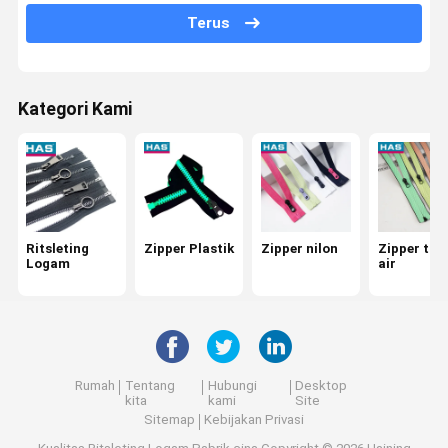
Terus
Gesper yang Dapat Disesuaikan
Stopper logam
Kategori Kami
Ritsleting
Zipper Plastik
Zipper nilon
Zipper tah
Logam
air
Rumah
Tentang
Hubungi
Desktop
kita
kami
Site
Sitemap
Kebijakan Privasi