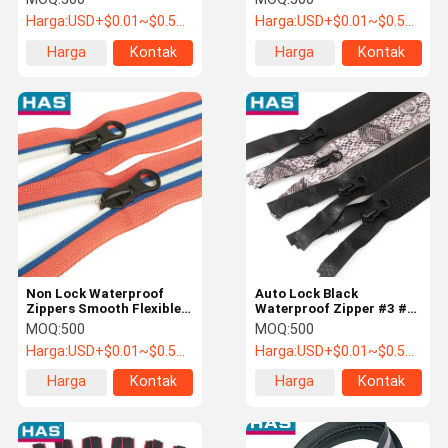
Pakaian Waterproof
halus
Harga:
USD+$0.01~$0.5+PC
Harga:
USD+$0.01~$0.5+PC
Harga
Kontak
Harga
Kontak
terbaik
terbaik
Non Lock Waterproof
Auto Lock Black
Zippers Smooth Flexible
Waterproof Zipper #3 #5
Zipper Disesuaikan
Water Tight Zipper
MOQ:
500
MOQ:
500
Dengan Fungsi Fleksibel
Harga:
USD+$0.01~$0.5+PC
Harga:
USD+$0.01~$0.5+PC
Harga
Kontak
Harga
Kontak
terbaik
terbaik