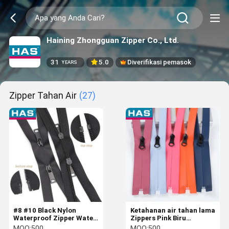
Haining Zhongguan Zipper Co., Ltd.
31
5.0
Diverifikasi pemasok
YEARS
Zipper Tahan Air
(27)
#8 #10 Black Nylon
Ketahanan air tahan lama
Waterproof Zipper Water
Zippers Pink Biru
Resistant Zipper Untuk
Watertight Zipper Gaya
MOQ:
500
MOQ:
500