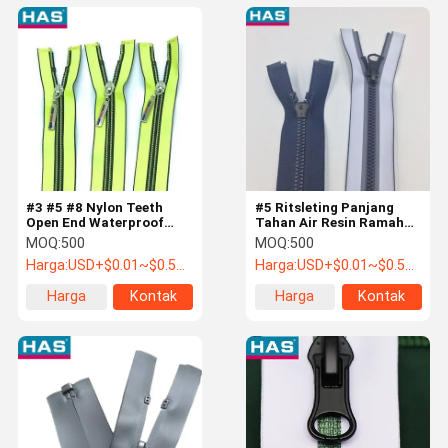
#3 #5 #8 Nylon Teeth
#5 Ritsleting Panjang
Open End Waterproof
Tahan Air Resin Ramah
Zipper untuk Pakaian
Lingkungan Kustom
MOQ:
500
MOQ:
500
atau Tas
dengan Bukaan
Harga:
USD+$0.01~$0.5+PC
Harga:
USD+$0.01~$0.5+PC
Harga
Kontak
Harga
Kontak
terbaik
terbaik