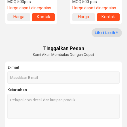
Untuk Open End Zipper
Fleksibel Multipurpose
MOQ:
500pcs
MOQ:
500 pcs
tahan air
Weatherproof
Harga:
dapat dinegosiasikan
Harga:
dapat dinegosiasikan
Wisata
Kontrol
Hubungi
Quote
Harga
Kontak
Harga
Kontak
Pabrik
Kualitas
Kami
Request
terbaik
terbaik
Suatu
Lihat Lebih
Ritsleting Logam
Tinggalkan Pesan
Zipper Plastik
Kami Akan Membalas Dengan Cepat
Zipper nilon
E-mail
Zipper tahan air
Ritsleting Berlian
Kebutuhan
Tombol logam khusus
Tombol Plastik
Tombol berlian