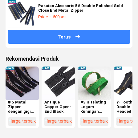
Pakaian Aksesoris 5# Double Polished Gold
Close End Metal Zipper
Price： 500pcs
Terus
Rekomendasi Produk
# 5 Metal
Antique
#3 Ritsleting
Y-Tooth
Zipper
Copper Open-
Logam
Double
dengan gigi
End Black
Kuningan
Headed Lo
terbuka dan
Metal Zippers
Terbuka
Metal Zipp
jagung
untuk
Ujung Kustom
Untuk Baju
Harga terbaik
Harga terbaik
Harga terbaik
Harga terb
dipoles dan
Pakaian atau
untuk Jaket
Bagasi 5 a
penarik
Bagasi
atau Tas
Bergaya
berbentuk U